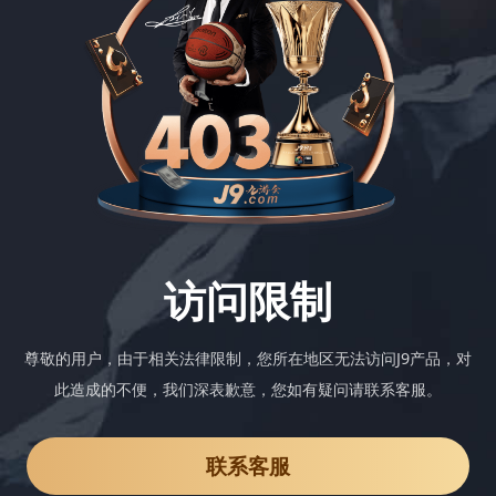
访问限制
尊敬的用户，由于相关法律限制，您所在地区无法访问J9产品，对
此造成的不便，我们深表歉意，您如有疑问请联系客服。
联系客服